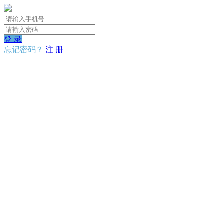
登 录
忘记密码？
注 册