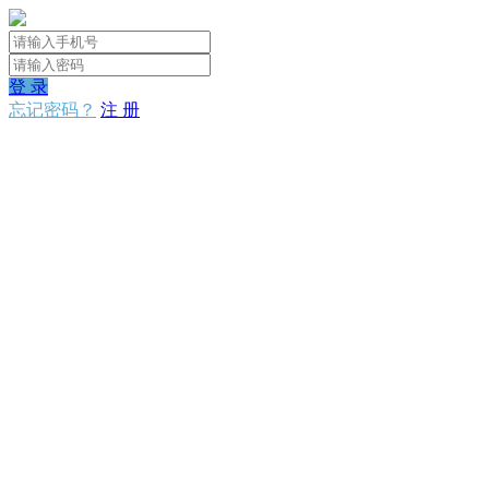
登 录
忘记密码？
注 册